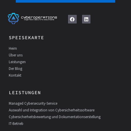
F
L
a
i
c
n
e
k
SPEISEKARTE
b
e
o
d
Heim
o
I
k
n
Über uns
Leistungen
Der Blog
Kontakt
LEISTUNGEN
Managed Cybersecurity-Service
Auswahl und Integration von Cybersicherheitssoftware
Cybersicherheitsbewertung und Dokumentationserstellung
IT-Betrieb