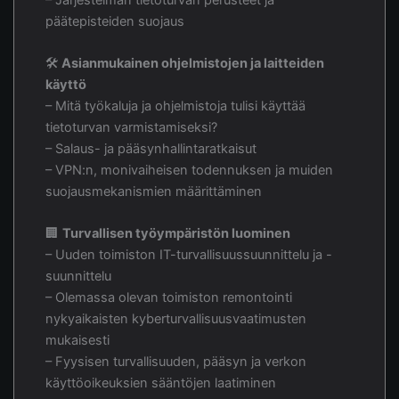
päätepisteiden suojaus
🛠
Asianmukainen ohjelmistojen ja laitteiden
käyttö
– Mitä työkaluja ja ohjelmistoja tulisi käyttää
tietoturvan varmistamiseksi?
– Salaus- ja pääsynhallintaratkaisut
– VPN:n, monivaiheisen todennuksen ja muiden
suojausmekanismien määrittäminen
🏢
Turvallisen työympäristön luominen
– Uuden toimiston IT-turvallisuussuunnittelu ja -
suunnittelu
– Olemassa olevan toimiston remontointi
nykyaikaisten kyberturvallisuusvaatimusten
mukaisesti
– Fyysisen turvallisuuden, pääsyn ja verkon
käyttöoikeuksien sääntöjen laatiminen