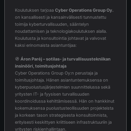
Koulutuksen tarjoaa
Cyber Operations Group Oy.
on kansallisesti ja kansainvälisesti tunnustettu
toimija kyberturvallisuuden, sääntelyn
noudattamisen ja teknologiakoulutuksen alalla.
Koulutusta ja konsultointia johtavat ja valvovat
kaksi erinomaista asiantuntijaa:
🧭
Áron Paréj – sotilas- ja turvallisuustekniikan
insinööri, toimitusjohtaja
Cyber Operations Group Oy:n perustaja ja
toimitusjohtaja. Hänen asiantuntemuksensa on
kyberpuolustusjärjestelmien suunnittelussa sekä
yritysten IT- ja fyysisen turvallisuuden
koordinoidussa kehittämisessä. Hän on hankkinut
kokemuksensa puolustusteollisuuden projekteista
ja korkean tason strategisesta konsultoinnista,
erityisesti keskittyen kriittiseen infrastruktuuriin ja
yritysten riskienhallintaan.