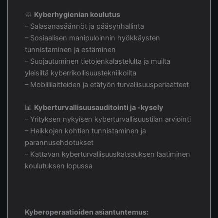
🧼
Kyberhygienian koulutus
– Salasanasäännöt ja pääsynhallinta
– Sosiaalisen manipuloinnin hyökkäysten
tunnistaminen ja estäminen
– Suojautuminen tietojenkalastelulta ja muilta
yleisiltä kyberrikollisuustekniikoilta
– Mobiililaitteiden ja etätyön turvallisuusperiaatteet
📊
Kyberturvallisuusauditointi ja -kysely
– Yrityksen nykyisen kyberturvallisuustilan arviointi
– Heikkojen kohtien tunnistaminen ja
parannusehdotukset
– Kattavan kyberturvallisuuskatsauksen laatiminen
koulutuksen lopussa
Kyberoperaatioiden asiantuntemus: