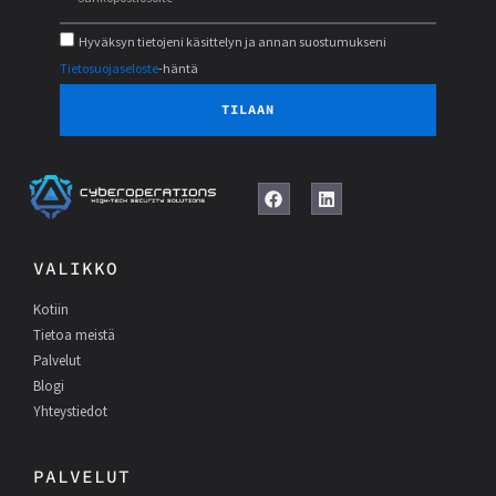
Hyväksyn tietojeni käsittelyn ja annan suostumukseni
Tietosuojaseloste
-häntä
TILAAN
F
L
a
i
c
n
e
k
VALIKKO
b
e
o
d
Kotiin
o
I
k
n
Tietoa meistä
Palvelut
Blogi
Yhteystiedot
PALVELUT