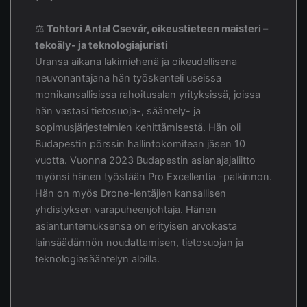
⚖️
Tohtori Antal Csevár, oikeustieteen maisteri –
tekoäly- ja teknologiajuristi
Uransa aikana lakimiehenä ja oikeudellisena
neuvonantajana hän työskenteli useissa
monikansallisissa rahoitusalan yrityksissä, joissa
hän vastasi tietosuoja-, sääntely- ja
sopimusjärjestelmien kehittämisestä. Hän oli
Budapestin pörssin hallintokomitean jäsen 10
vuotta. Vuonna 2023 Budapestin asianajajaliitto
myönsi hänen työstään Pro Excellentia -palkinnon.
Hän on myös Drone-lentäjien kansallisen
yhdistyksen varapuheenjohtaja. Hänen
asiantuntemuksensa on erityisen arvokasta
lainsäädännön noudattamisen, tietosuojan ja
teknologiasääntelyn aloilla.