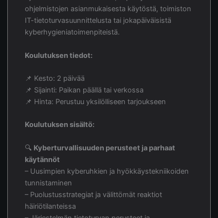
ohjelmistojen asianmukaisesta käytöstä, toimiston
IT-tietoturvasuunnittelusta tai jokapäiväisistä
kyberhygieniatoimenpiteistä.
Koulutuksen tiedot:
📌 Kesto: 2 päivää
📌 Sijainti: Paikan päällä tai verkossa
📌 Hinta: Perustuu yksilölliseen tarjoukseen
Koulutuksen sisältö:
🔍
Kyberturvallisuuden perusteet ja parhaat
käytännöt
– Uusimpien kyberuhkien ja hyökkäystekniikoiden
tunnistaminen
– Puolustusstrategiat ja välittömät reaktiot
häiriötilanteissa
– Järjestelmän tietoturvan perusteet ja