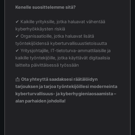
Kenelle suosittelemme sitä?
✔ Kaikille yrityksille, jotka haluavat vähentää
kyberhyökkäysten riskiä
✔ Organisaatioille, jotka haluavat lisätä
työntekijöidensä kyberturvallisuustietoisuutta
✔ Yritysjohtajille, IT-tietoturva-ammattilaisille ja
kaikille työntekijöille, jotka käyttävät digitaalisia
laitteita päivittäisessä työssään
📩
Ota yhteyttä saadaksesi räätälöidyn
tarjouksen ja tarjoa työntekijöillesi moderneinta
kyberturvallisuus- ja kyberhygieniaosaamista –
alan parhaiden johdolla!