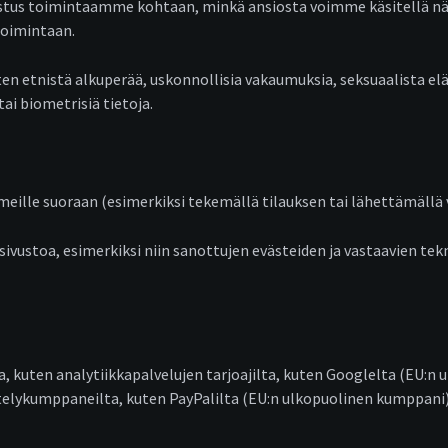
ostus toimintaamme kohtaan, minkä ansiosta voimme käsitellä näit
toimintaan.
 etnistä alkuperää, uskonnollisia vakaumuksia, seksuaalista eläm
ai biometrisiä tietoja.
meille suoraan (esimerkiksi tekemällä tilauksen tai lähettämällä v
 sivustoa, esimerkiksi niin sanottujen evästeiden ja vastaavien te
kuten analytiikkapalvelujen tarjoajilta, kuten Googlelta (EU:n 
elykumppaneilta, kuten PayPalilta (EU:n ulkopuolinen kumppani) 