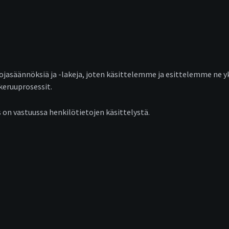
ojasäännöksiä ja -lakeja, joten käsittelemme ja esittelemme ne yk
keruuprosessit.
s on vastuussa henkilötietojen käsittelystä.