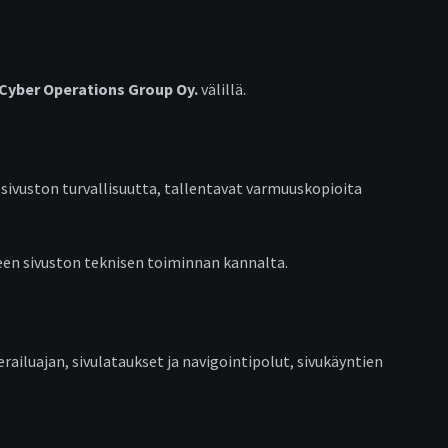
Cyber Operations Group Oy.
välillä.
 sivuston turvallisuutta, tallentavat varmuuskopioita
een sivuston teknisen toiminnan kannalta.
erailuajan, sivulataukset ja navigointipolut, sivukäyntien