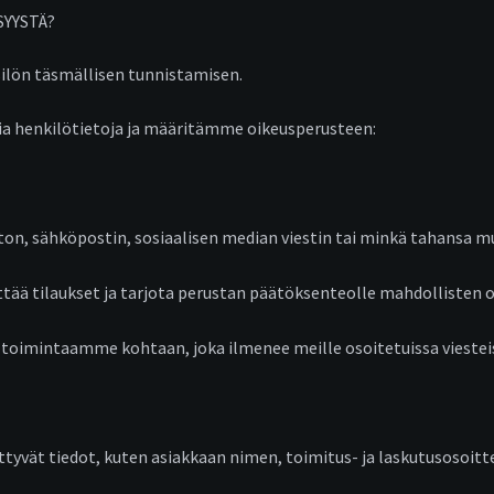
SYYSTÄ?
ksilön täsmällisen tunnistamisen.
ia henkilötietoja ja määritämme oikeusperusteen:
uston, sähköpostin, sosiaalisen median viestin tai minkä tahansa
ää tilaukset ja tarjota perustan päätöksenteolle mahdollisten o
 toimintaamme kohtaan, joka ilmenee meille osoitetuissa viestei
iittyvät tiedot, kuten asiakkaan nimen, toimitus- ja laskutusosoi