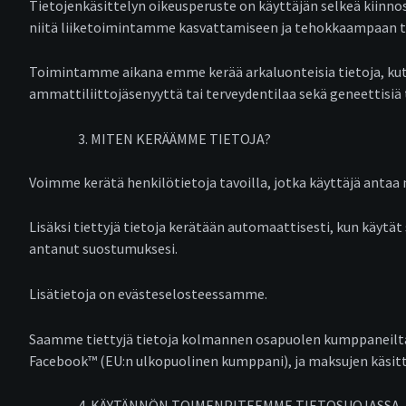
Tietojenkäsittelyn oikeusperuste on käyttäjän selkeä kiinn
niitä liiketoimintamme kasvattamiseen ja tehokkaampaan 
Toimintamme aikana emme kerää arkaluonteisia tietoja, kuten
ammattiliittojäsenyyttä tai terveydentilaa sekä geneettisiä t
MITEN KERÄÄMME TIETOJA?
Voimme kerätä henkilötietoja tavoilla, jotka käyttäjä antaa 
Lisäksi tiettyjä tietoja kerätään automaattisesti, kun käytät
antanut suostumuksesi.
Lisätietoja on evästeselosteessamme.
Saamme tiettyjä tietoja kolmannen osapuolen kumppaneilta, 
Facebook™ (EU:n ulkopuolinen kumppani), ja maksujen käsitt
KÄYTÄNNÖN TOIMENPITEEMME TIETOSUOJASSA