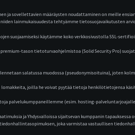
nen ja sovellettavien määräysten noudattaminen on meille ensiarv
ä niiden lainmukaisuudesta tehtyämme tietosuojavaikutusten arvio
tojen suojaamiseksi käytämme koko verkkosivustolla SSL-sertifioint
emium-tason tietoturvaohjelmistoa (Solid Security Pro) suojata
allennetaan salatussa muodossa (pseudonymisoituina), joten kolma
lomakkeita, joilla he voivat pyytää tietoja henkilötietojensa käs
oja palvelukumppaneillemme (esim. hosting-palveluntarjoajalle, ku
imuksia ja Yhdysvalloissa sijaitsevan kumppanin tapauksessa osa
tiedonhallintasopimuksen, joka varmistaa vastuullisen tiedonhal