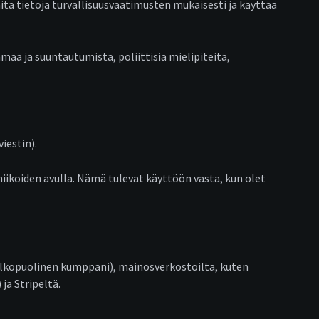
ä tietoja turvallisuusvaatimusten mukaisesti ja käyttää
ää ja suuntautumista, poliittisia mielipiteitä,
iestin).
kniikoiden avulla. Nämä tulevat käyttöön vasta, kun olet
ulkopuolinen kumppani), mainosverkostoilta, kuten
ja Stripeltä.