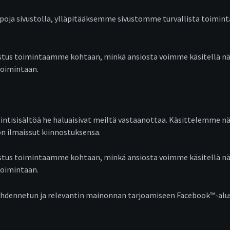
poja sivustolla, ylläpitääksemme sivustomme turvallista toimi
ostus toimintaamme kohtaan, minkä ansiosta voimme käsitellä näit
toimintaan.
intisisältöä he haluaisivat meiltä vastaanottaa. Käsittelemme näit
n ilmaissut kiinnostuksensa.
ostus toimintaamme kohtaan, minkä ansiosta voimme käsitellä näit
toimintaan.
hdennetun ja relevantin mainonnan tarjoamiseen Facebook™-alusta