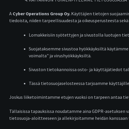
A
Cyber Operations Group Oy.
Käyttäjien tietojen suojaami
tiedoista, niiden tarpeellisuudesta ja oikeusperusteesta sek
Lomakkeisiin syötettyjen ja sivustolla luotujen tie
Suojataksemme sivustoa hyökkäyksiltä käytämme pr
voimalta" ja virushyökkäyksiltä.
Sivuston tietokannoissa osto- ja käyttäjätiedot t
Tässä tietosuojaselosteessa tarjoamme käyttäjille 
Joskus liiketoimintamme etujen vuoksi on tarpeen antaa tiet
Tällaisissa tapauksissa noudatamme aina GDPR-asetuksen vaat
tietosuoja-aloitteeseen ja allekirjoitamme heidän kanssaan 