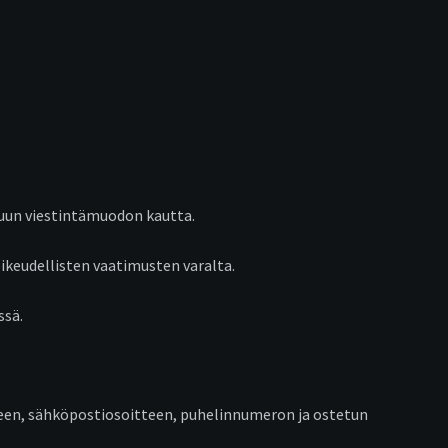
 muun viestintämuodon kautta.
ikeudellisten vaatimusten varalta.
ssä.
tteen, sähköpostiosoitteen, puhelinnumeron ja ostetun