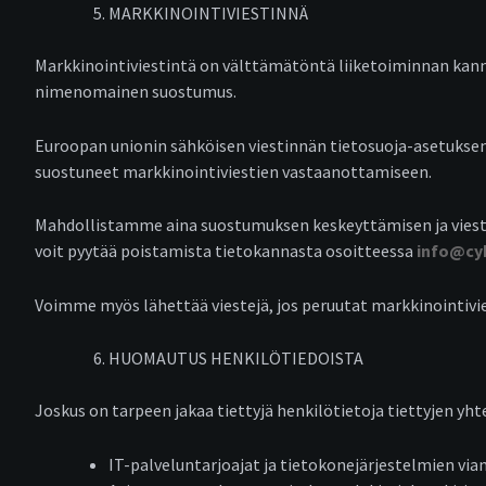
MARKKINOINTIVIESTINNÄ
Markkinointiviestintä on välttämätöntä liiketoiminnan kanna
nimenomainen suostumus.
Euroopan unionin sähköisen viestinnän tietosuoja-asetukse
suostuneet markkinointiviestien vastaanottamiseen.
Mahdollistamme aina suostumuksen keskeyttämisen ja viestien
voit pyytää poistamista tietokannasta osoitteessa
info@cy
Voimme myös lähettää viestejä, jos peruutat markkinointivie
HUOMAUTUS HENKILÖTIEDOISTA
Joskus on tarpeen jakaa tiettyjä henkilötietoja tiettyjen 
IT-palveluntarjoajat ja tietokonejärjestelmien vian