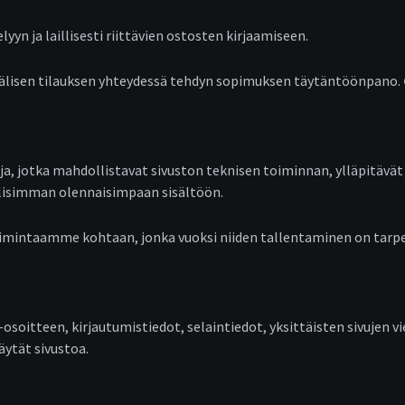
yn ja laillisesti riittävien ostosten kirjaamiseen.
 välisen tilauksen yhteydessä tehdyn sopimuksen täytäntöönpano.
a, jotka mahdollistavat sivuston teknisen toiminnan, ylläpitävät
llisimman olennaisimpaan sisältöön.
toimintaamme kohtaan, jonka vuoksi niiden tallentaminen on tarp
soitteen, kirjautumistiedot, selaintiedot, yksittäisten sivujen vi
äytät sivustoa.