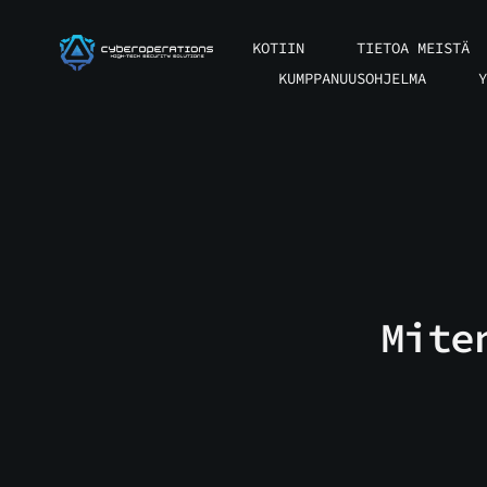
Siirry
sisältöön
KOTIIN
TIETOA MEISTÄ
KUMPPANUUSOHJELMA
Y
Mite