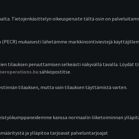
lta. Tietojenkäsittelyn oikeusperuste tältä osin on palveluitam
n (PECR) mukaisesti lähetämme markkinointiviestejä käyttäjillem
 tilauksen peruuttamisen selkeästi näkyvällä tavalla. Löydät ti
beroperations.hu
sähköpostitse.
stinnän tilauksen, mutta vain tilauksen täyttämistä varten.
yhteistyökumppaneidemme kanssa normaalin liiketoiminnan ylläpit
määritystä ja ylläpitoa tarjoavat palveluntarjoajat