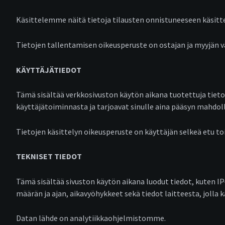
Käsittelemme näitä tietoja tilausten onnistuneeseen käsittely
Tietojen tallentamisen oikeusperuste on ostajan ja myyjän
KÄYTTÄJÄTIEDOT
Tämä sisältää verkkosivuston käytön aikana tuotettuja tietoj
käyttäjätoiminnasta ja tarjoavat sinulle aina pääsyn mahdo
Tietojen käsittelyn oikeusperuste on käyttäjän selkeä etu 
TEKNISET TIEDOT
Tämä sisältää sivuston käytön aikana luodut tiedot, kuten IP-o
määrän ja ajan, aikavyöhykkeet sekä tiedot laitteesta, jolla k
Datan lähde on analytiikkaohjelmistomme.