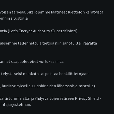
oisen tärkeää. Siksi olemme laatineet luettelon kerätyistä
innin sivustolla.
ia (Let's Encrypt Authority X3 -sertifiointi).
ksemme tallennettuja tietoja niin sanotuilta "raa'alta
nnet osapuolet eivät voi lukea niitä.
ittelystä sekä muokata tai poistaa henkilötietojaan.
riiriyritykselle, uutiskirjeiden lähetysohjelmistolle).
llistumme EU:n ja Yhdysvaltojen väliseen Privacy Shield -
lintajärjestelmän.