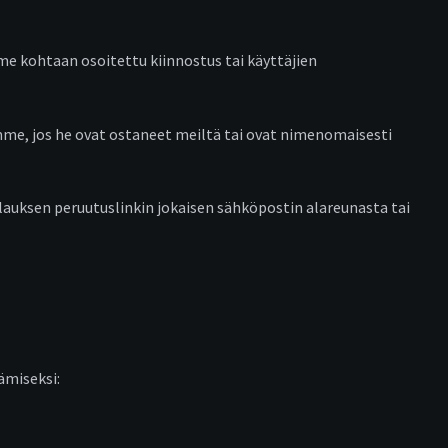
me kohtaan osoitettu kiinnostus tai käyttäjien
me, jos he ovat ostaneet meiltä tai ovat nimenomaisesti
lauksen peruutuslinkin jokaisen sähköpostin alareunasta tai
ämiseksi: