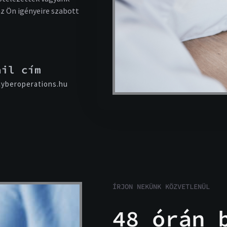
z Ön igényeire szabott
ail cím
yberoperations.hu
ÍRJON NEKÜNK KÖZVETLENÜL
48 órán 