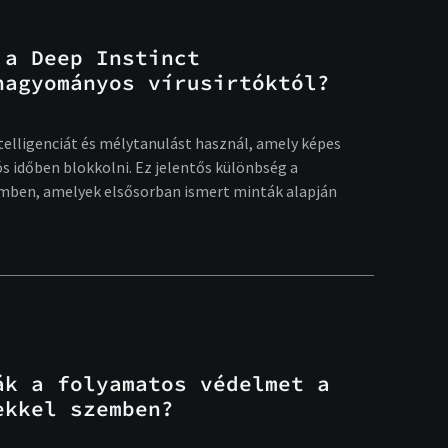
 a Deep Instinct
hagyományos vírusirtóktól?
telligenciát és mélytanulást használ, amely képes
s időben blokkolni. Ez jelentős különbség a
mben, amelyek elsősorban ismert minták alapján
ák a folyamatos védelmet a
ekkel szemben?