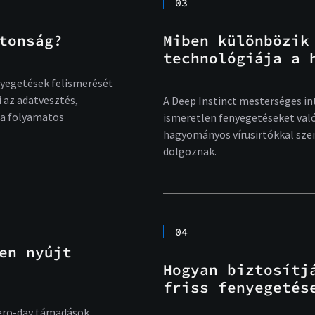
03
tonság?
Miben különbözik
technológiája a 
nyegetések felismerését
 az adatvesztés,
A Deep Instinct mesterséges in
 a folyamatos
ismeretlen fenyegetéseket való
hagyományos vírusirtókkal sze
dolgoznak.
04
en nyújt
Hogyan biztosítj
friss fenyegetés
zero-day támadások,