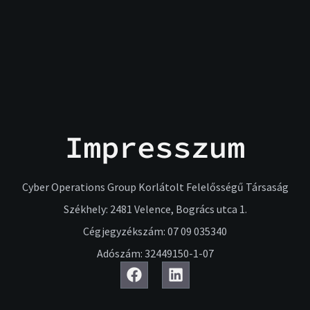
Impresszum
Cyber Operations Group Korlátolt Felelősségű Társaság
Székhely: 2481 Velence, Bogrács utca 1.
Cégjegyzékszám: 07 09 035340
Adószám: 32449150-1-07
F
L
a
i
c
n