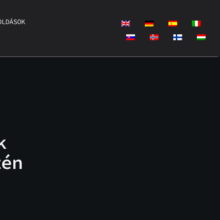
OLDÁSOK
k
tén