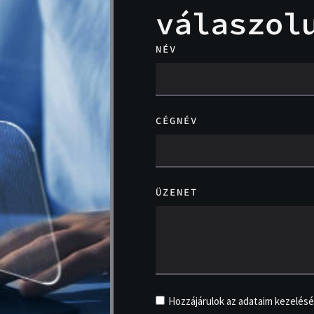
válaszol
NÉV
CÉGNÉV
ÜZENET
Hozzájárulok az adataim kezelés