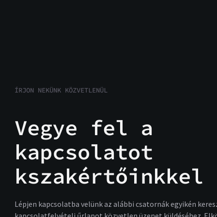
ÍRJON NEKÜNK KÖZVETLENÜL
Vegye fel a
kapcsolatot
kszakértőinkkel
Lépjen kapcsolatba velünk az alábbi csatornák egyikén keresz
kapcsolatfelvételi űrlapot közvetlen üzenet küldéséhez. El