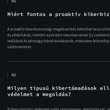
01
Miért fontos a proaktív kiberbiz
A proaktív kiberbiztonsági megközelítés lehetővé teszi a fe
és elhárítását, mielőtt azok kárt okozhatnának. Ez csökkenti
leállások és pénzügyi károk kockázatát, miközben biztosítja
üzletmenetet.
02
Milyen típusú kibertámadások ell
védelmet a megoldás?
A Deep Instinct védelmet nyújt ransomware, adathalászat, 