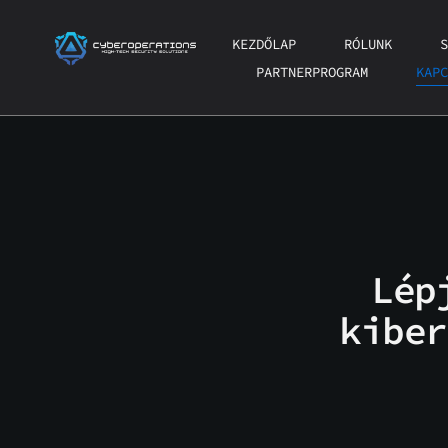
Ugrás
a
KEZDŐLAP
RÓLUNK
S
tartalomhoz
PARTNERPROGRAM
KAPC
Lép
kiber