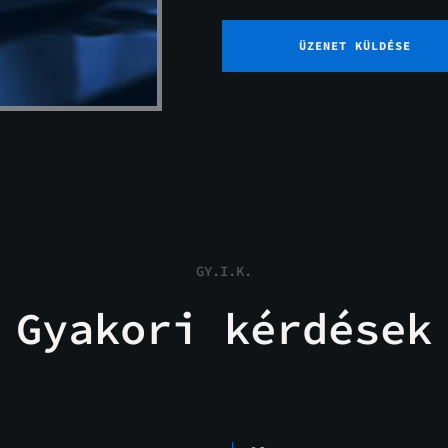
ÜZENET KÜLDÉSE
GY.I.K.
Gyakori kérdések