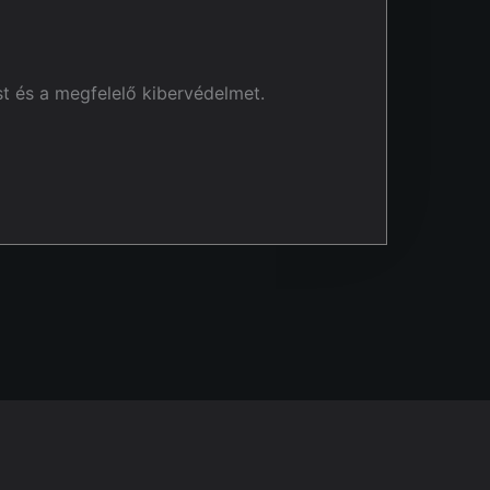
st és a megfelelő kibervédelmet.