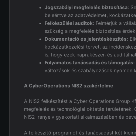
Jogszabályi megfelelés biztosítása:
Se
beleértve az adatvédelmet, kockázatkez
Felkészülési auditok:
Felmérjük a vállal
szükség a megfelelés biztosítása érdek
Dokumentáció és jelentéskészítés:
Elk
kockázatkezelési tervet, az incidenske
is, hogy ezek naprakészen és auditálha
Folyamatos tanácsadás és támogatás:
változások és szabályozások nyomon 
A CyberOperations NIS2 szakértelme
A NIS2 felkészítést a Cyber Operations Group Kft
megfelelés és technológiai oktatás területének.
NIS2 irányelv gyakorlati alkalmazásában és bev
A felkészítő programot és tanácsadást két kiemel