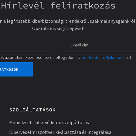
Hírlevél feliratkozás
en a legfrissebb kiberbiztonsági trendekről, szakmai anyagainkró
Operations segítségével!
lok az adataim kezeléséhez és elfogadom az
Adatvédelmi Nyilatkozat
-ot
RATKOZOM
SZOLGÁLTATÁSOK
Menedzselt kibervédelmi szolgáltatás
Kibervédelmi szoftver kiválasztása és integrálása