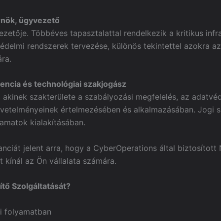
rnök, ügyvezető
zetője. Többéves tapasztalattal rendelkezik a kritikus infra
védelmi rendszerek tervezése, különös tekintettel azokra az
ra.
gencia és technológiai szakjogász
akinek szakterülete a szabályozási megfelelés, az adatvéd
i követelményeinek értelmezésében és alkalmazásában. Jogi
yamatok kialakításában.
anciát jelent arra, hogy a CyberOperations által biztosított
 kínál az Ön vállalata számára.
tő Szolgáltatását?
si folyamatban