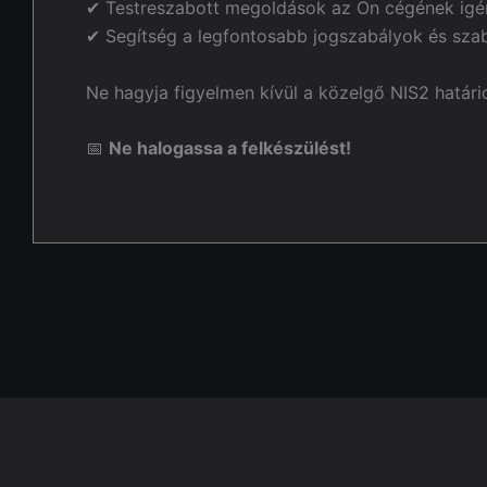
✔ Testreszabott megoldások az Ön cégének igén
✔ Segítség a legfontosabb jogszabályok és sza
Ne hagyja figyelmen kívül a közelgő NIS2 határid
📅
Ne halogassa a felkészülést!