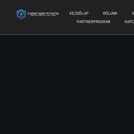
Ugrás
a
KEZDŐLAP
RÓLUNK
S
tartalomhoz
PARTNERPROGRAM
KAPC