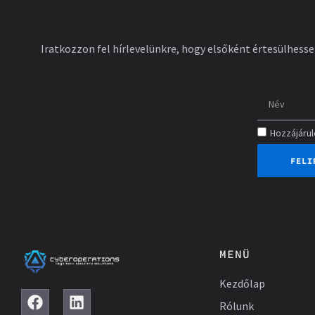
Iratkozzon fel hírlevelünkre, hogy elsőként értesülhess
Hozzájáru
FELI
MENÜ
Kezdőlap
F
L
Rólunk
a
i