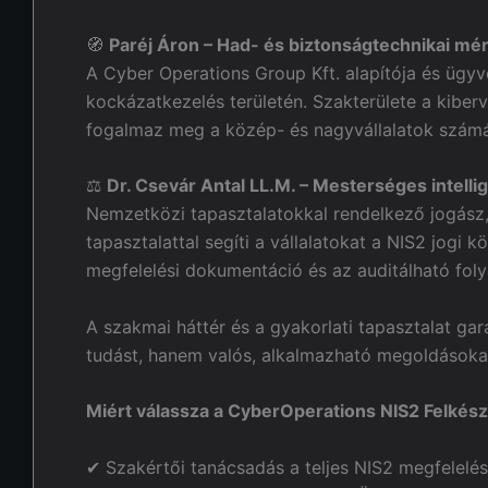
🧭
Paréj Áron – Had- és biztonságtechnikai mé
A Cyber Operations Group Kft. alapítója és ügyve
kockázatkezelés területén. Szakterülete a kiber
fogalmaz meg a közép- és nagyvállalatok számá
⚖️
Dr. Csevár Antal LL.M. – Mesterséges intelli
Nemzetközi tapasztalatokkal rendelkező jogász, 
tapasztalattal segíti a vállalatokat a NIS2 jog
megfelelési dokumentáció és az auditálható fol
A szakmai háttér és a gyakorlati tapasztalat gar
tudást, hanem valós, alkalmazható megoldásokat
Miért válassza a CyberOperations NIS2 Felkészí
✔ Szakértői tanácsadás a teljes NIS2 megfelelé