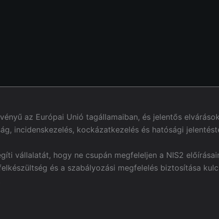
rvényű az Európai Unió tagállamaiban, és jelentős elvárás
g, incidenskezelés, kockázatkezelés és hatósági jelentést
íti vállalatát, hogy ne csupán megfeleljen a NIS2 előírás
felkészültség és a szabályozási megfelelés biztosítása kulc
.