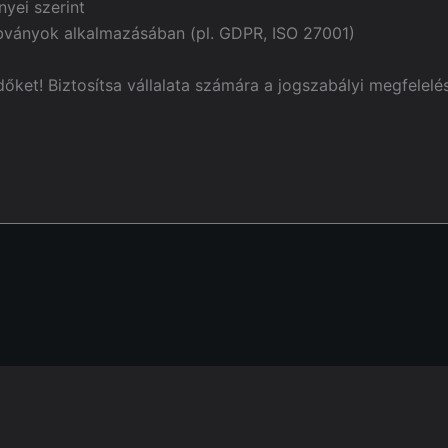
yei szerint
bványok alkalmazásában (pl. GDPR, ISO 27001)
őket! Biztosítsa vállalata számára a jogszabályi megfelelé