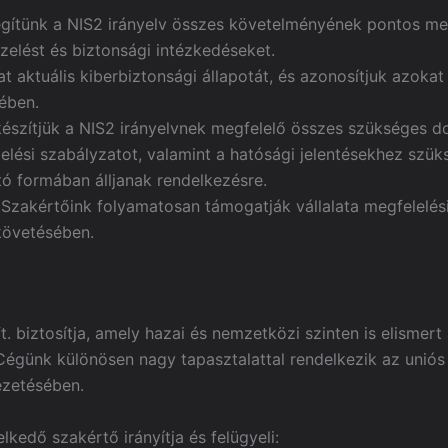
gítünk a NIS2 irányelv összes követelményének pontos me
elést és biztonsági intézkedéseket.
at aktuális kiberbiztonsági állapotát, és azonosítjuk azokat 
ében.
észítjük a NIS2 irányelvnek megfelelő összes szükséges d
zelési szabályzatot, valamint a hatósági jelentésekhez sz
tó formában álljanak rendelkezésre.
Szakértőink folyamatosan támogatják vállalata megfelelési
követésében.
. biztosítja, amely hazai és nemzetközi szinten is elismert
 Cégünk különösen nagy tapasztalattal rendelkezik az uniós
ezetésében.
kedő szakértő irányítja és felügyeli: