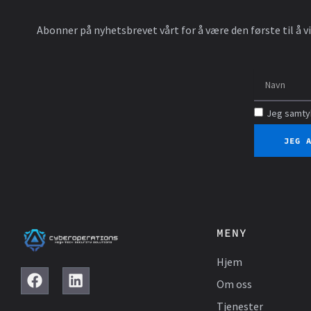
Abonner på nyhetsbrevet vårt for å være den første til å
Jeg samtyk
JEG 
MENY
Hjem
F
L
Om oss
a
i
c
n
Tjenester