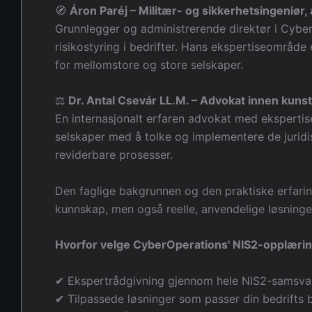
🧭
Áron Paréj – Militær- og sikkerhetsingeniør,
Grunnlegger og administrerende direktør i Cyber 
risikostyring i bedrifter. Hans ekspertiseområd
for mellomstore og store selskaper.
⚖️
Dr. Antal Csevár LL.M. – Advokat innen kunsti
En internasjonalt erfaren advokat med ekspertis
selskaper med å tolke og implementere de juridi
reviderbare prosesser.
Den faglige bakgrunnen og den praktiske erfarin
kunnskap, men også reelle, anvendelige løsninger
Hvorfor velge CyberOperations' NIS2-opplæri
✔ Ekspertrådgivning gjennom hele NIS2-samsva
✔ Tilpassede løsninger som passer din bedrifts