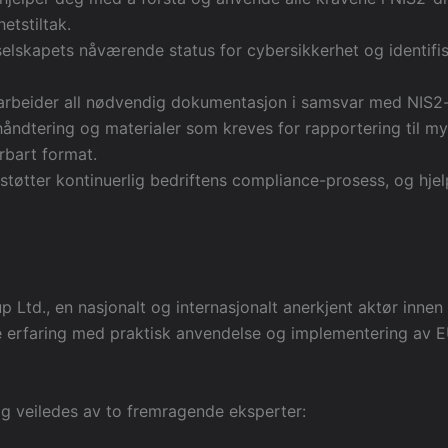
etstiltak.
selskapets nåværende status for cybersikkerhet og identifi
arbeider all nødvendig dokumentasjon i samsvar med NIS2-d
shåndtering og materialer som kreves for rapportering til my
erbart format.
støtter kontinuerlig bedriftens compliance-prosess, og hj
Ltd., en nasjonalt og internasjonalt anerkjent aktør innen
 erfaring med praktisk anvendelse og implementering av EUs
 veiledes av to fremragende eksperter: