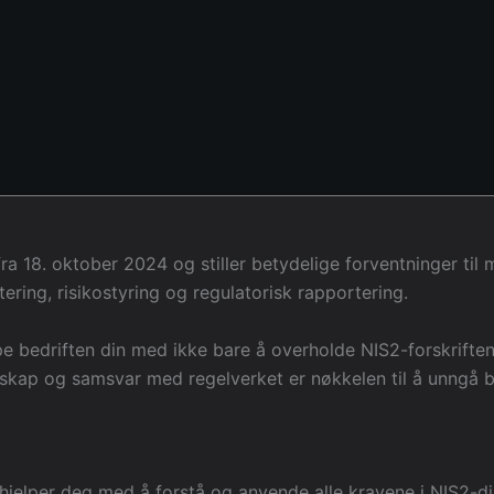
a 18. oktober 2024 og stiller betydelige forventninger til
ring, risikostyring og regulatorisk rapportering.
pe bedriften din med ikke bare å overholde NIS2-forskrifte
redskap og samsvar med regelverket er nøkkelen til å unngå 
hjelper deg med å forstå og anvende alle kravene i NIS2-dir