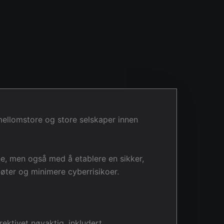
 mellomstore og store selskaper innen
ne, men også med å etablere en sikker,
bøter og minimere cyberrisikoer.
ektivet nøyaktig, inkludert