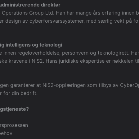
 administrerende direktør
Operations Group Ltd. Han har mange års erfaring innen bes
e er design av cyberforsvarssystemer, med særlig vekt på f
g intelligens og teknologi
e innen regeloverholdelse, personvern og teknologirett. Ha
ske kravene i NIS2. Hans juridiske ekspertise er nøkkelen 
gen garanterer at NIS2-opplæringen som tilbys av CyberOpe
 for din bedrift.
ngstjeneste?
rsprosessen
 behov