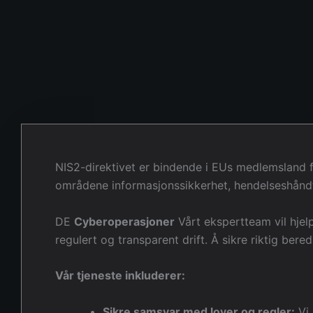
NIS2-direktivet er bindende i EUs medlemsland fr
områdene informasjonssikkerhet, hendelseshåndte
DE
Cyberoperasjoner
Vårt ekspertteam vil hjel
regulert og transparent drift. Å sikre riktig be
Vår tjeneste inkluderer:
Sikre samsvar med lover og regler:
Vi 