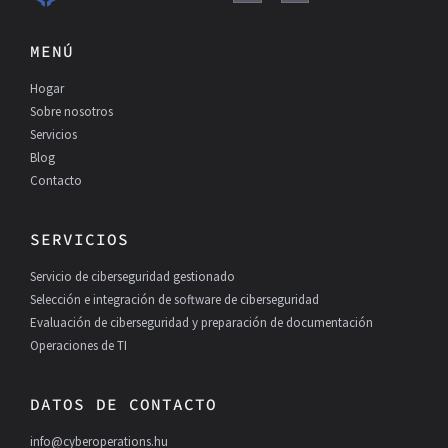
a
i
c
n
e
k
MENÚ
b
e
o
d
Hogar
o
I
k
n
Sobre nosotros
Servicios
Blog
Contacto
SERVICIOS
Servicio de ciberseguridad gestionado
Selección e integración de software de ciberseguridad
Evaluación de ciberseguridad y preparación de documentación
Operaciones de TI
DATOS DE CONTACTO
info@cyberoperations.hu