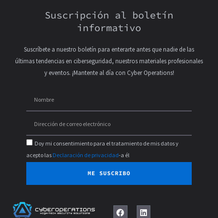
Suscripción al boletín
informativo
Suscríbete a nuestro boletín para enterarte antes que nadie de las
últimas tendencias en ciberseguridad, nuestros materiales profesionales
y eventos. ¡Mantente al día con Cyber Operations!
Doy mi consentimiento para el tratamiento de mis datos y
acepto las
Declaración de privacidad
-a él
ME SUSCRIBO
F
L