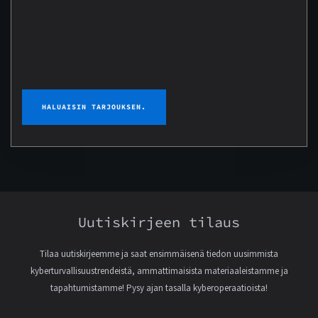
szűrővizsgálat
–
Bevezető
áron
määrä
HALUAISIN TARJOUKSEN.
Uutiskirjeen tilaus
Tilaa uutiskirjeemme ja saat ensimmäisenä tiedon uusimmista
kyberturvallisuustrendeistä, ammattimaisista materiaaleistamme ja
tapahtumistamme! Pysy ajan tasalla kyberoperaatioista!