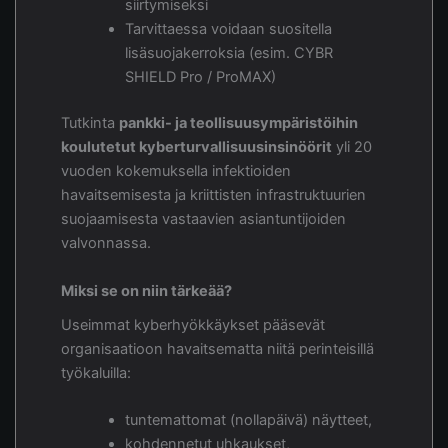
siirtymiseksi
Tarvittaessa voidaan suositella
lisäsuojakerroksia (esim. CYBR
SHIELD Pro / ProMAX)
Tutkinta
pankki- ja teollisuusympäristöihin
koulutetut kyberturvallisuusinsinöörit
yli 20
vuoden kokemuksella infektioiden
havaitsemisesta ja kriittisten infrastruktuurien
suojaamisesta vastaavien asiantuntijoiden
valvonnassa.
Miksi se on niin tärkeää?
Useimmat kyberhyökkäykset pääsevät
organisaatioon havaitsematta niitä perinteisillä
työkaluilla:
tuntemattomat (nollapäivä) näytteet,
kohdennetut uhkaukset,