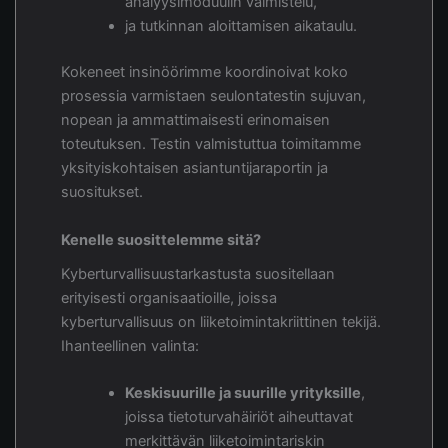
analyysimoduulin valmistelu,
ja tutkinnan aloittamisen aikataulu.
Kokeneet insinöörimme koordinoivat koko
prosessia varmistaen seulontatestin sujuvan,
nopean ja ammattimaisesti erinomaisen
toteutuksen. Testin valmistuttua toimitamme
yksityiskohtaisen asiantuntijaraportin ja
suositukset.
Kenelle suosittelemme sitä?
Kyberturvallisuustarkastusta suositellaan
erityisesti organisaatioille, joissa
kyberturvallisuus on liiketoimintakriittinen tekijä.
Ihanteellinen valinta:
Keskisuurille ja suurille yrityksille
,
joissa tietoturvahäiriöt aiheuttavat
merkittävän liiketoimintariskin