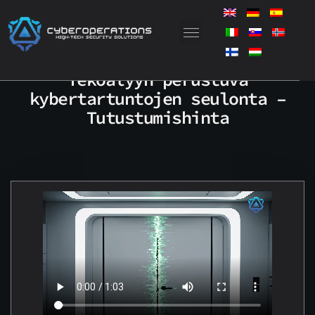
Siirry
sisältöön
Tekoälyyn perustuva
kybertartuntojen seulonta –
Tutustumishinta