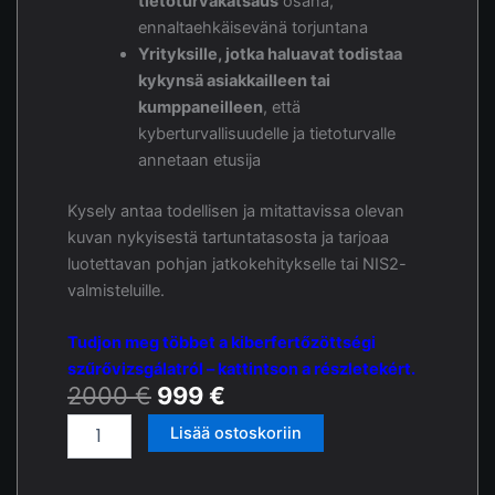
tietoturvakatsaus
osana,
ennaltaehkäisevänä torjuntana
Yrityksille, jotka haluavat todistaa
kykynsä asiakkailleen tai
kumppaneilleen
, että
kyberturvallisuudelle ja tietoturvalle
annetaan etusija
Kysely antaa todellisen ja mitattavissa olevan
kuvan nykyisestä tartuntatasosta ja tarjoaa
luotettavan pohjan jatkokehitykselle tai NIS2-
valmisteluille.
Tudjon meg többet a kiberfertőzöttségi
szűrővizsgálatról – kattintson a részletekért.
Alkuperäinen
Nykyinen
2000
€
999
€
hinta
hinta
AI-
Lisää ostoskoriin
oli:
on:
alapú
2000 €.
999 €.
kiberfertőzöttségi