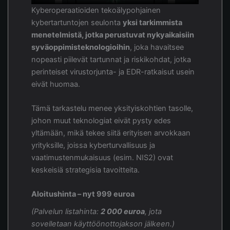
Kyberoperaatioiden tekoälypohjainen
kybertartuntojen seulonta
yksi tarkimmista
menetelmistä, jotka perustuvat nykyaikaisiin
syväoppimisteknologioihin
, joka havaitsee
nopeasti piilevät tartunnat ja riskikohdat, jotka
perinteiset virustorjunta- ja EDR-ratkaisut usein
eivät huomaa.
Tämä tarkastelu menee yksityiskohtien tasolle,
johon muut teknologiat eivät pysty edes
yltämään, mikä tekee siitä erityisen arvokkaan
yrityksille, joissa kyberturvallisuus ja
vaatimustenmukaisuus (esim. NIS2) ovat
keskeisiä strategisia tavoitteita.
Aloitushinta – nyt 999 euroa
(Palvelun listahinta:
2 000 euroa
, jota
sovelletaan käyttöönottojakson jälkeen.)