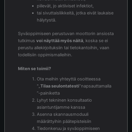
piilevät, jo aktiiviset infektiot,
tai sivuttaisliikkeitä, jotka eivät laukaise
hälytystä.
Syväoppimiseen perustuvan moottorin ansiosta
tutkimus
voi näyttää myös näitä
, koska se ei
perustu allekirjoituksiin tai tietokantoihin, vaan
todellisiin oppimismalleihin.
Miten se toimii?
Ota meihin yhteyttä osoitteessa
"„
Tilaa seulontatesti
”napsauttamalla
”-painiketta
Lyhyt tekninen konsultaatio
asiantuntijamme kanssa
Asenna skannausmoduuli
määrättyihin päätepisteisiin
Tiedonkeruu ja syväoppimiseen