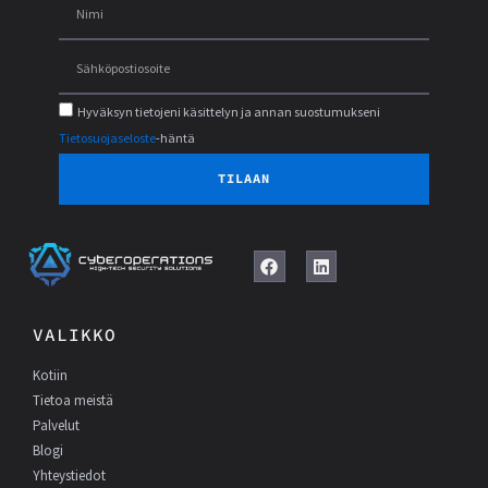
Hyväksyn tietojeni käsittelyn ja annan suostumukseni
Tietosuojaseloste
-häntä
TILAAN
F
L
a
i
c
n
e
k
VALIKKO
b
e
o
d
Kotiin
o
I
k
n
Tietoa meistä
Palvelut
Blogi
Yhteystiedot