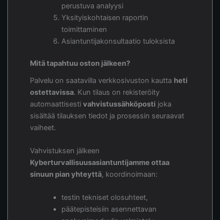
perustuva analyysi
Yksityiskohtaisen raportin
toimittaminen
Asiantuntijakonsultaatio tuloksista
Mitä tapahtuu oston jälkeen?
Palvelu on saatavilla verkkosivuston kautta
heti
ostettavissa
. Kun tilaus on rekisteröity
automaattisesti
vahvistussähköposti
joka
sisältää tilauksen tiedot ja prosessin seuraavat
vaiheet.
Vahvistuksen jälkeen
Kyberturvallisuusasiantuntijamme ottaa
sinuun pian yhteyttä
, koordinoimaan:
testin tekniset olosuhteet,
päätepisteisiin asennettavan