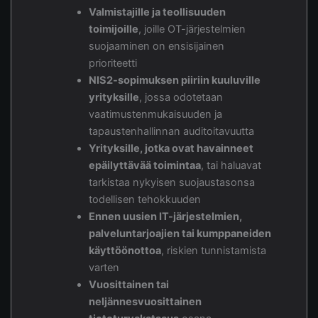
Valmistajille ja teollisuuden
toimijoille
, joille OT-järjestelmien
suojaaminen on ensisijainen
prioriteetti
NIS2-sopimuksen piiriin kuuluville
yrityksille
, jossa odotetaan
vaatimustenmukaisuuden ja
tapaustenhallinnan auditoitavuutta
Yrityksille, jotka ovat havainneet
epäilyttävää toimintaa
, tai haluavat
tarkistaa nykyisen suojaustasonsa
todellisen tehokkuuden
Ennen uusien IT-järjestelmien,
palveluntarjoajien tai kumppaneiden
käyttöönottoa
, riskien tunnistamista
varten
Vuosittainen tai
neljännesvuosittainen