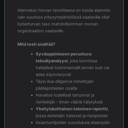
Alennetun hinnan tavoitteena on tuoda aiemmin
vain suurissa yritysympäristöissä saatavilla ollut
kyberturvan taso mahdollisimman monen
organisaation saataville.
Mitä testi sisältää?
Syväoppimiseen perustuva
tekoälyanalyysi
, joka tunnistaa
haitalliset toimintamallit ennen kuin ne
edes käynnistyvät
Täysi due diligence nimettyjen
päätepisteiden osalta
Havaitse todelliset tartunnat ja
riskitekijät – ilman vääriä hälytyksiä
Yksityiskohtainen tekninen raportti
,
jossa esitetään tulokset ja riskipisteet
Asiantuntijoiden suosituksia eteenpäin