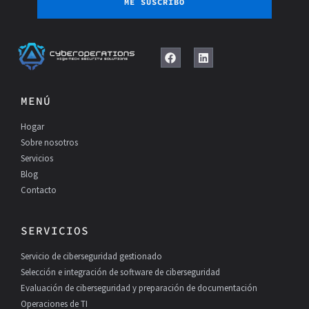
ME SUSCRIBO
F
L
a
i
c
n
e
k
MENÚ
b
e
o
d
Hogar
o
I
k
n
Sobre nosotros
Servicios
Blog
Contacto
SERVICIOS
Servicio de ciberseguridad gestionado
Selección e integración de software de ciberseguridad
Evaluación de ciberseguridad y preparación de documentación
Operaciones de TI