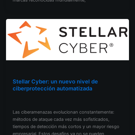
Otro
Stellar Cyber: un nuevo nivel de
ciberprotección automatizada
Operaciones cibernéticas de ventas
/
2025.08.05.
Las ciberamenazas evolucionan constantemente:
métodos de ataque cada vez más sofisticados,
tiempos de detección más cortos y un mayor riesgo
empresarial. Estos desafíos ya no se pueden