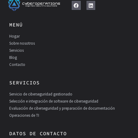
F
L
a
i
c
n
e
k
MENÚ
b
e
o
d
Hogar
o
I
k
n
Sobre nosotros
Servicios
Blog
Contacto
SERVICIOS
Servicio de ciberseguridad gestionado
Selección e integración de software de ciberseguridad
Evaluación de ciberseguridad y preparación de documentación
Operaciones de TI
DATOS DE CONTACTO